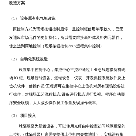
改造方案
（1）
设备原有电气柜改造
原控制方式为现场按钮控制启停，且控制柜使用年限较久，已无
发适应市场元件的更新换代，所以需要跟换新柜体及柜内元器件，
使之达到两地控制（现场按钮控制
远程集中控制）
/DCS
（2）
自动化系统改造
设置集中控制中心，集控中心主控柜通过工业总线连接所有现
场
IO 柜、现场智能设备、远端设备、仪表，开发集控系统软件及上
位机软件，使操作员/工程师可在集控中心上位机对所有现场设备进
行操作，对现场工艺流程状态/设备运行状态进行监视。程序自动顺
序安全联锁，大大减少操作员工作量及误操作概率。
（3）
项目接入
球隔膜泵为新置设备，可以使用光纤由中控室访问球隔膜泵的
上位机（球隔膜泵厂家需要提供上位机内参数地址），实现远程集