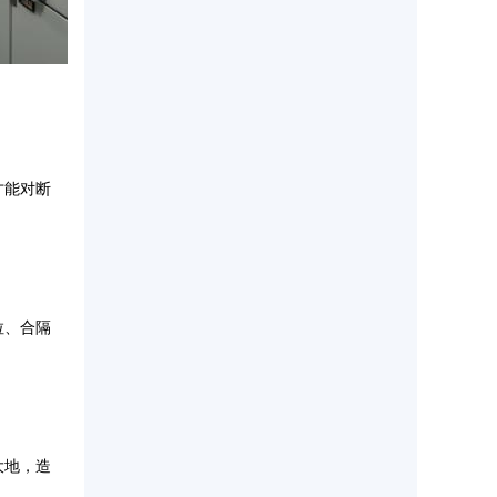
才能对断
拉、合隔
大地，造